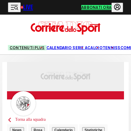
LIVE
Vai al contenuto principale
ABBONATI ORA
CONTENUTI PLUS
CALENDARIO SERIE A
CALCIO
TENNIS
SCOM
Torna alla squadra
News
Rosa
Calendario
Statistiche