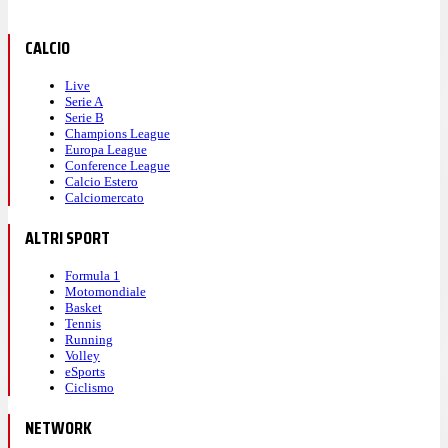
CALCIO
Live
Serie A
Serie B
Champions League
Europa League
Conference League
Calcio Estero
Calciomercato
ALTRI SPORT
Formula 1
Motomondiale
Basket
Tennis
Running
Volley
eSports
Ciclismo
NETWORK