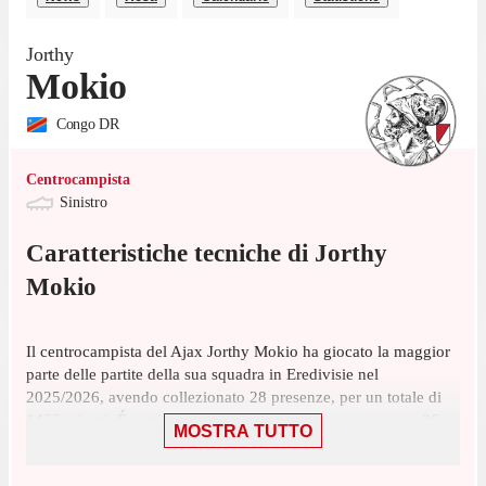
Jorthy
Mokio
Congo DR
Centrocampista
Sinistro
Caratteristiche tecniche di
Jorthy
Mokio
Il centrocampista del Ajax Jorthy Mokio ha giocato la maggior
parte delle partite della sua squadra in Eredivisie nel
2025/2026, avendo collezionato 28 presenze, per un totale di
1466 minuti. É partito titolare in 15 di queste presenze, su 36
MOSTRA TUTTO
giornate, ed è entrato a gara in corso 13 volte.
Il centrocampista ha giocato la sua ultima partita il 24 maggio,