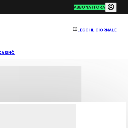
ABBONATI ORA
LEGGI IL GIORNALE
CASINÒ