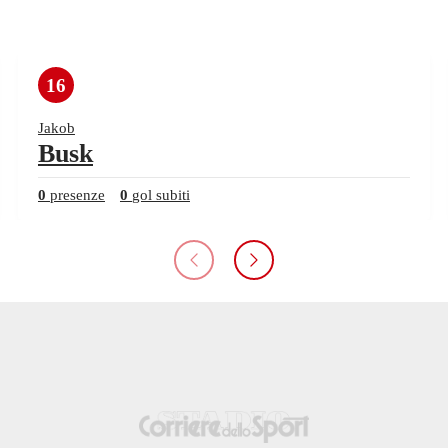
16
Jakob
Busk
0
presenze
0
gol subiti