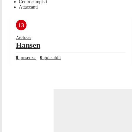
Centrocampisti
Attaccanti
13
Andreas
Hansen
0
presenze
0
gol subiti