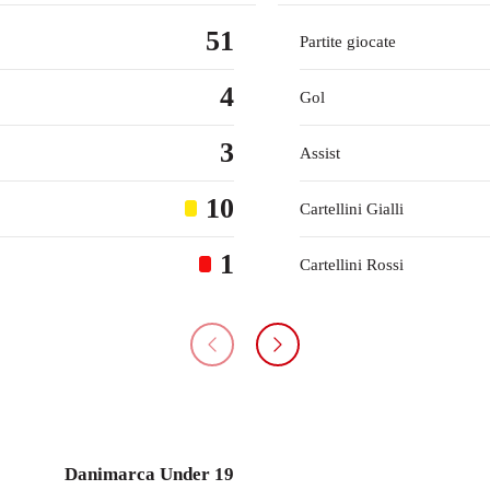
51
Partite giocate
4
Gol
3
Assist
10
Cartellini Gialli
1
Cartellini Rossi
Danimarca Under 19