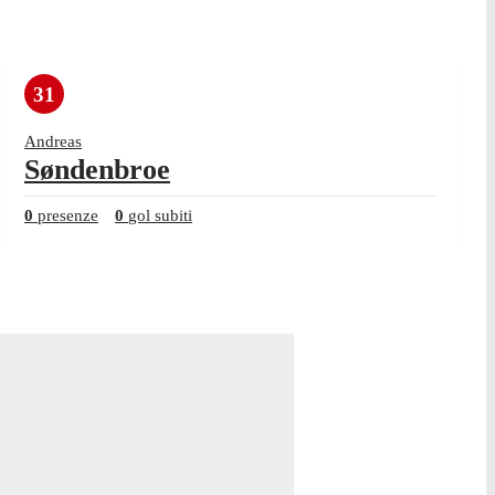
31
Andreas
Søndenbroe
0
presenze
0
gol subiti