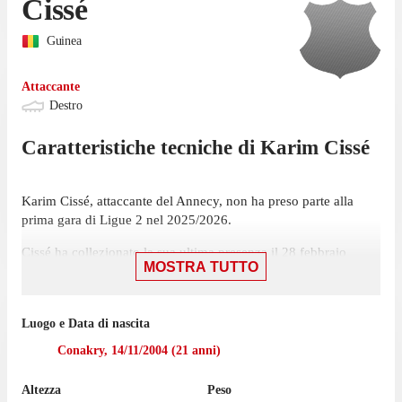
Cissé
Guinea
Attaccante
Destro
Caratteristiche tecniche di
Karim
Cissé
Karim Cissé, attaccante del Annecy, non ha preso parte alla
prima gara di Ligue 2 nel 2025/2026.
Cissé ha collezionato la sua ultima presenza il 28 febbraio
MOSTRA TUTTO
2025, con Annecy: una sconfitta per 3-2 contro il Paris FC, in
cui ha giocato solamente 5 minuti. Sfortunatamente sia per
Cissé che per Annecy, ha ricevuto un cartellino rosso nel match.
Luogo e Data di nascita
La gara casalinga contro il Dunkerque, il 16 agosto, sarà la
Conakry
,
14/11/2004
(
21
anni)
prossima sfida di Ligue 2 per Annecy.
Altezza
Peso
Cissé ha giocato 13 partite di Ligue 2 e National 3 nell'ultima