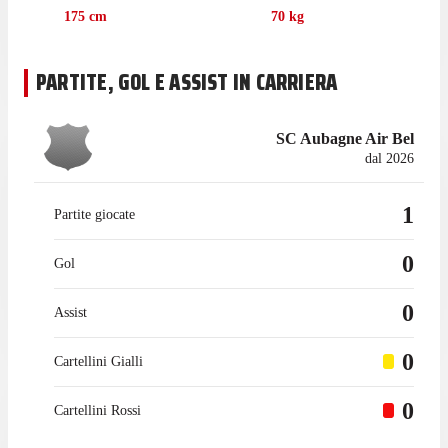
stagione con Annecy (12) e Saint-Étienne II (1), gare in cui ha
175
cm
70
kg
realizzato 1 gol.
Cissé ha iniziato la sua esperienza in prestito con Annecy nel
PARTITE, GOL E ASSIST IN CARRIERA
settembre 2024. In precedenza giocava per il Saint-Étienne, per
cui ha collezionato 8 presenze in campionato.
SC Aubagne Air Bel
dal 2026
1
Partite giocate
0
Gol
0
Assist
0
Cartellini Gialli
0
Cartellini Rossi