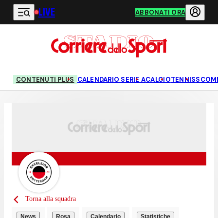
LIVE
Vai al contenuto principale
ABBONATI ORA
CONTENUTI PLUS
CALENDARIO SERIE A
CALCIO
TENNIS
SCOM
Torna alla squadra
News
Rosa
Calendario
Statistiche