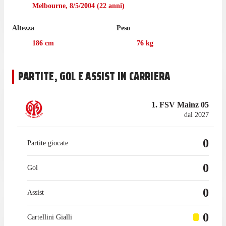
Prima di cominciare l'esperienza con il Mainz nel luglio 2025,
Melbourne
,
8/5/2004
(
22
anni)
l'attaccante ha collezionato 14 presenze in campionato con
Mainz 05 II.
Altezza
Peso
186
cm
76
kg
PARTITE, GOL E ASSIST IN CARRIERA
1. FSV Mainz 05
dal 2027
0
Partite giocate
0
Gol
0
Assist
0
Cartellini Gialli