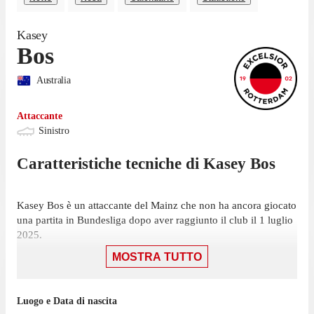
Kasey
Bos
Australia
Attaccante
Sinistro
Caratteristiche tecniche di
Kasey
Bos
Kasey Bos è un attaccante del Mainz che non ha ancora giocato
una partita in Bundesliga dopo aver raggiunto il club il 1 luglio
2025.
MOSTRA TUTTO
Bos ha giocato 26 partite di Isuzu UTE A-League nell'ultima
stagione con Melbourne Victory, gare in cui ha segnato 4 gol e
fornito 2 passaggi vincenti.
Luogo e Data di nascita