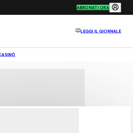
ABBONATI ORA
LEGGI IL GIORNALE
CASINÒ