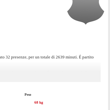
to 32 presenze, per un totale di 2639 minuti. É partito
 un gol nonostante la sconfitta per 2-1. In totale il
Peso
68
kg
zionato 13 presenze in campionato, dopo aver raggiunto il