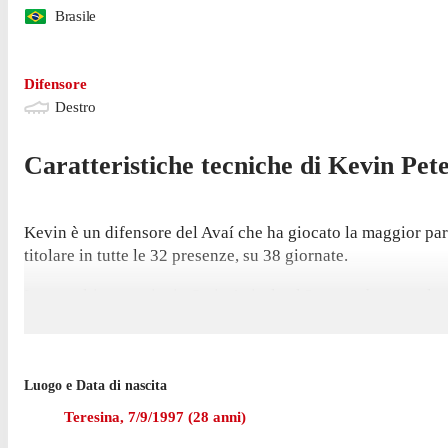
Brasile
Difensore
Destro
Caratteristiche tecniche di
Kevin Pet
Kevin è un difensore del Avaí che ha giocato la maggior part
titolare in tutte le 32 presenze, su 38 giornate.
La sua ultima partita in Serie A risale al 2 novembre, con la 
difensore ha segnato 2 gol in questa stagione; ha inoltre offe
Ha aperto le sue marcature nella stagione di Serie A contro i
Luogo e Data di nascita
Nell'ultima stagione con Ponte Preta in Serie B Kevin ha coll
Teresina
,
7/9/1997
(
28
anni)
Il difensore è passato a giocare in prestito con Avaí nell'a