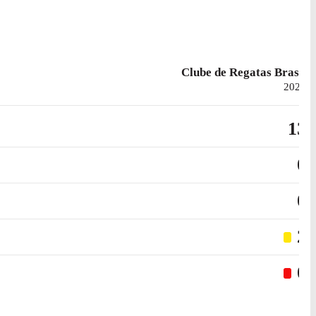
Clube de Regatas Brasil
2026
13
0
0
2
0