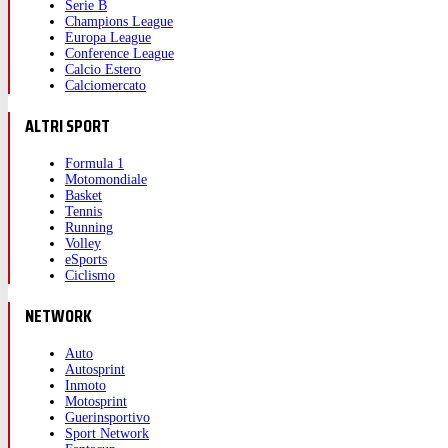
Serie B
Champions League
Europa League
Conference League
Calcio Estero
Calciomercato
ALTRI SPORT
Formula 1
Motomondiale
Basket
Tennis
Running
Volley
eSports
Ciclismo
NETWORK
Auto
Autosprint
Inmoto
Motosprint
Guerinsportivo
Sport Network