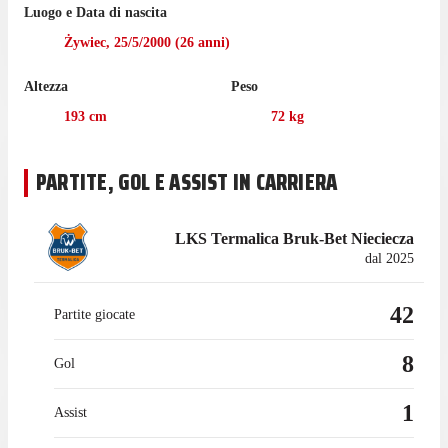
Luogo e Data di nascita
in cui ha giocato 28 minuti.
Żywiec
,
25/5/2000
(
26
anni)
Kubica ha giocato 30 partite di Ekstraklasa nell'ultima stagione
con il Górnik Zabrze, gare in cui ha realizzato 9 gol e fornito 3
Altezza
Peso
passaggi vincenti.
193
cm
72
kg
Il centrocampista è passato a giocare con il Benevento
nell'agosto 2022, mentre prima giocava con il Górnik Zabrze,
con cui ha collezionato 56 presenze in campionato, con 9 gol e
PARTITE, GOL E ASSIST IN CARRIERA
3 assist.
LKS Termalica Bruk-Bet Nieciecza
dal 2025
42
Partite giocate
8
Gol
1
Assist