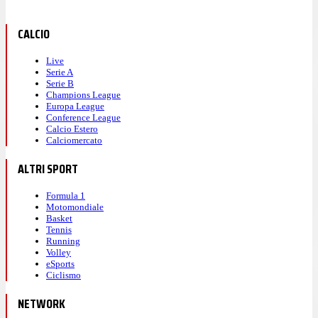
CALCIO
Live
Serie A
Serie B
Champions League
Europa League
Conference League
Calcio Estero
Calciomercato
ALTRI SPORT
Formula 1
Motomondiale
Basket
Tennis
Running
Volley
eSports
Ciclismo
NETWORK