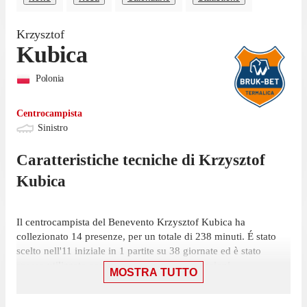
Krzysztof
Kubica
Polonia
Centrocampista
Sinistro
Caratteristiche tecniche di
Krzysztof
Kubica
Il centrocampista del Benevento Krzysztof Kubica ha
collezionato 14 presenze, per un totale di 238 minuti. É stato
scelto nell'11 iniziale in 1 partite su 38 giornate ed è stato
spesso utilizzato come subentrato, in 13 occasioni.
MOSTRA TUTTO
Il centrocampista ha collezionato la sua ultima presenza il 19
maggio, con il Benevento: una sconfitta per 3-2 contro Perugia,