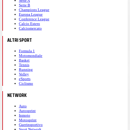
Serie A
Serie B
Champions League
Europa League
Conference League
Calcio Estero
Calciomercato
ALTRI SPORT
Formula 1
Motomondiale
Basket
Tennis
Running
Volley
eSports
Ciclismo
NETWORK
Auto
Autosprint
Inmoto
Motosprint
Guerinsportivo
Sport Network