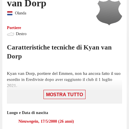
van Dorp
Olanda
Portiere
Destro
Caratteristiche tecniche di
Kyan
van
Dorp
Kyan van Dorp, portiere del Emmen, non ha ancora fatto il suo
esordio in Eredivisie dopo aver raggiunto il club il 1 luglio
2021.
MOSTRA TUTTO
van Dorp non ha giocato nemmeno una partita di Eerste Divisie
nell'ultima stagione con l'Emmen.
Van Dorp è passato a giocare con l'Emmen nel luglio 2021,
Luogo e Data di nascita
mentre prima giocava con PSV II, con cui ha collezionato 3
Nieuwegein
,
17/5/2000
(
26
anni)
presenze in campionato.