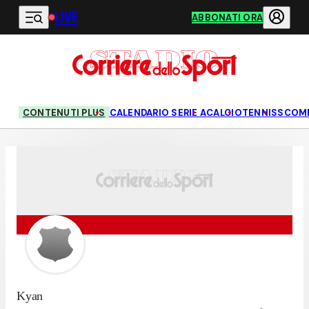
LIVE
Vai al contenuto principale
ABBONATI ORA
CONTENUTI PLUS
CALENDARIO SERIE A
CALCIO
TENNIS
SCOM
Kyan