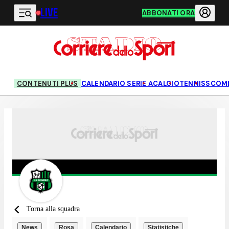
LIVE
Vai al contenuto principale
ABBONATI ORA
CONTENUTI PLUS
CALENDARIO SERIE A
CALCIO
TENNIS
SCOM
Torna alla squadra
News
Rosa
Calendario
Statistiche