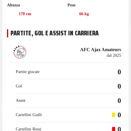
Burnet ha giocato 31 partite di Eerste Divisie nell'ultima
Altezza
Peso
stagione con l'Emmen, gare in cui ha realizzato 2 gol e fornito 1
passaggio vincente.
170
cm
66
kg
Burnet ha iniziato la sua esperienza con l'Emmen nel luglio
2021, mentre prima giocava con HB Køge, con cui ha
PARTITE, GOL E ASSIST IN CARRIERA
collezionato 10 presenze in campionato.
AFC Ajax Amateurs
dal 2025
0
Partite giocate
0
Gol
0
Assist
0
Cartellini Gialli
0
Cartellini Rossi