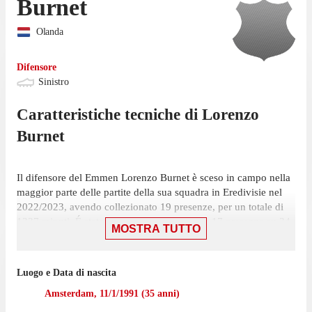
Burnet
Olanda
Difensore
Sinistro
Caratteristiche tecniche di
Lorenzo
Burnet
Il difensore del Emmen Lorenzo Burnet è sceso in campo nella
maggior parte delle partite della sua squadra in Eredivisie nel
2022/2023, avendo collezionato 19 presenze, per un totale di
1337 minuti. É stato scelto nell'11 iniziale in 17 presenze su 34
MOSTRA TUTTO
giornate ed è entrato 2 volte.
La sua ultima partita nella competizione risale al 21 maggio,
Luogo e Data di nascita
partita in cui ha giocato 76 minuti con la maglia del Emmen
contro il Feyenoord, nella sconfitta per 3-1.
Amsterdam
,
11/1/1991
(
35
anni)