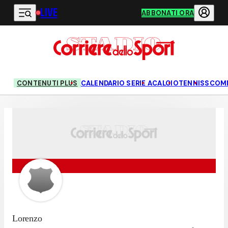
LIVE
Vai al contenuto principale
ABBONATI ORA
CONTENUTI PLUS
CALENDARIO SERIE A
CALCIO
TENNIS
SCOM
Lorenzo