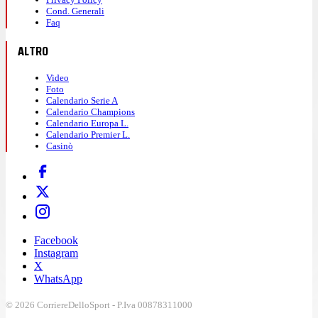
Cond. Generali
Faq
ALTRO
Video
Foto
Calendario Serie A
Calendario Champions
Calendario Europa L.
Calendario Premier L.
Casinò
Facebook
Instagram
X
WhatsApp
© 2026 CorriereDelloSport - P.Iva 00878311000