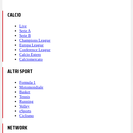
CALCIO
Live
Serie A
Serie B
Champions League
Europa League
Conference League
Calcio Estero
Calciomercato
ALTRI SPORT
Formula 1
Motomondiale
Basket
Tennis
Running
Volley
eSports
Ciclismo
NETWORK