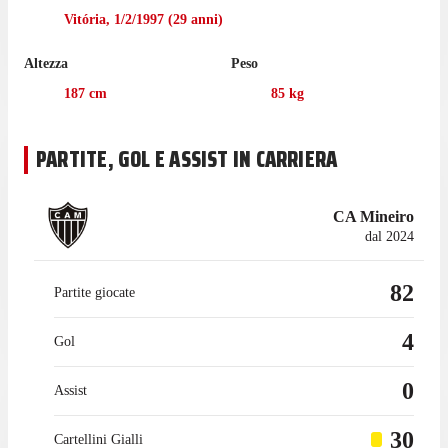
Vitória
,
1/2/1997
(
29
anni)
La prossima sfida per l'Atlético Mineiro sarà una sfida casalinga
contro il Bragantino, il 29 luglio.
Altezza
Peso
Nell'ultima stagione con l'Atlético Mineiro Lyanco ha
187
cm
85
kg
collezionato 26 presenze di Serie A e Mineiro 1, gare in cui ha
segnato 2 gol.
PARTITE, GOL E ASSIST IN CARRIERA
Il difensore è passato a giocare con l'Atlético Mineiro nel luglio
2024, mentre prima giocava con il Southampton, con cui ha
collezionato 36 presenze in campionato, con 1 gol e 1 assist.
CA Mineiro
dal 2024
82
Partite giocate
4
Gol
0
Assist
30
Cartellini Gialli