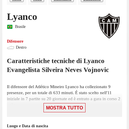
Lyanco
Brasile
Difensore
Destro
Caratteristiche tecniche di
Lyanco
Evangelista
Silveira Neves Vojnovic
Il difensore del Atlético Mineiro Lyanco ha collezionato 9
presenze, per un totale di 633 minuti. É stato scelto nell'11
iniziale in 7 partite su 20 giornate ed è entrato a gara in corso 2
volte.
MOSTRA TUTTO
Lyanco ha giocato la sua ultima gara il 26 luglio, con l'Atlético
Mineiro: una vittoria per 2-1 contro il Palmeiras, in cui ha
Luogo e Data di nascita
giocato 90 minuti. Ha ricevuto 1 cartellino rosso.