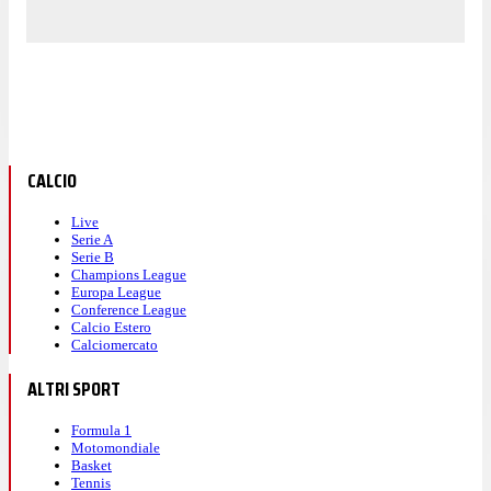
CALCIO
Live
Serie A
Serie B
Champions League
Europa League
Conference League
Calcio Estero
Calciomercato
ALTRI SPORT
Formula 1
Motomondiale
Basket
Tennis