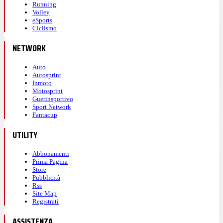
Running
Volley
eSports
Ciclismo
NETWORK
Auto
Autosprint
Inmoto
Motosprint
Guerinsportivo
Sport Network
Fantacup
UTILITY
Abbonamenti
Prima Pagina
Store
Pubblicità
Rss
Site Map
Registrati
ASSISTENZA