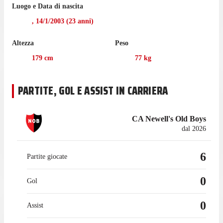
Luogo e Data di nascita
Talleres, in cui ha giocato 19 minuti.
,
14/1/2003
(
23
anni)
La prossima partita per il Newell's Old Boys sarà una trasferta
contro il Defensa y Justicia, il 9 agosto.
Altezza
Peso
Esponda ha giocato 16 partite di Liga Profesional Argentina
179
cm
77
kg
nell'ultima stagione con l'Aldosivi.
Il centrocampista è tornato a giocare per il Newell's Old Boys
PARTITE, GOL E ASSIST IN CARRIERA
nel gennaio 2026 dopo un'esperienza in prestito con l'Aldosivi,
con cui ha collezionato 47 presenze in campionato.
CA Newell's Old Boys
dal 2026
6
Partite giocate
0
Gol
0
Assist