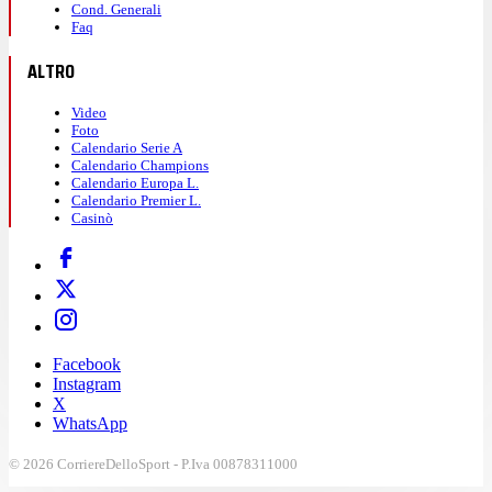
Cond. Generali
Faq
ALTRO
Video
Foto
Calendario Serie A
Calendario Champions
Calendario Europa L.
Calendario Premier L.
Casinò
Facebook
Instagram
X
WhatsApp
© 2026 CorriereDelloSport - P.Iva 00878311000