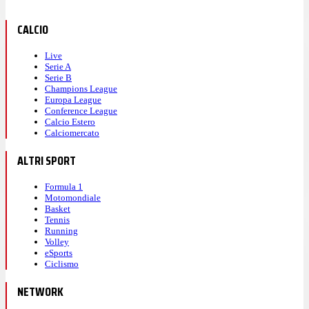
CALCIO
Live
Serie A
Serie B
Champions League
Europa League
Conference League
Calcio Estero
Calciomercato
ALTRI SPORT
Formula 1
Motomondiale
Basket
Tennis
Running
Volley
eSports
Ciclismo
NETWORK