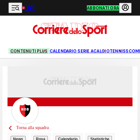
LIVE
Vai al contenuto principale
ABBONATI ORA
CONTENUTI PLUS
CALENDARIO SERIE A
CALCIO
TENNIS
SCOM
Torna alla squadra
News
Rosa
Calendario
Statistiche