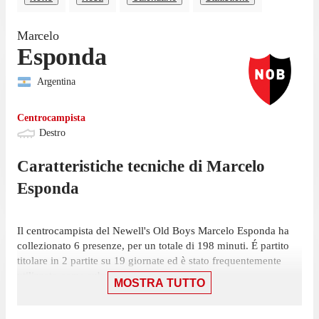
Marcelo
Esponda
Argentina
Centrocampista
Destro
Caratteristiche tecniche di
Marcelo
Esponda
Il centrocampista del Newell's Old Boys Marcelo Esponda ha
collezionato 6 presenze, per un totale di 198 minuti. É partito
titolare in 2 partite su 19 giornate ed è stato frequentemente
utilizzato come subentrato, in 4 occasioni.
MOSTRA TUTTO
Il centrocampista ha collezionato la sua ultima presenza il 25
luglio, con il Newell's Old Boys: una vittoria per 1-0 contro il