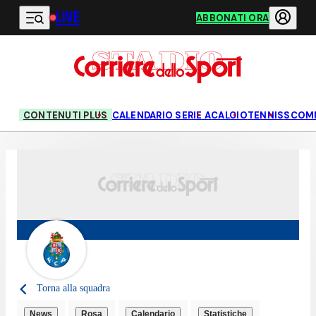
LIVE
Vai al contenuto principale
ABBONATI ORA
CONTENUTI PLUS
CALENDARIO SERIE A
CALCIO
TENNIS
SCOM
Torna alla squadra
News
Rosa
Calendario
Statistiche