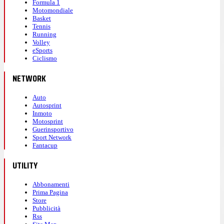
Formula 1
Motomondiale
Basket
Tennis
Running
Volley
eSports
Ciclismo
NETWORK
Auto
Autosprint
Inmoto
Motosprint
Guerinsportivo
Sport Network
Fantacup
UTILITY
Abbonamenti
Prima Pagina
Store
Pubblicità
Rss