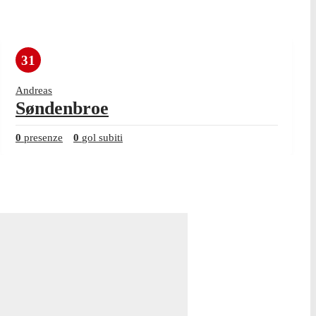
31
Andreas
Søndenbroe
0
presenze
0
gol subiti