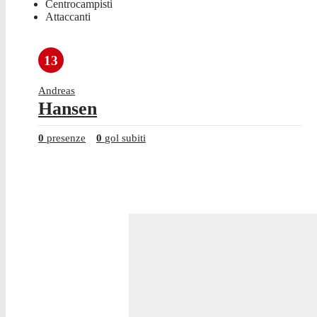
Centrocampisti
Attaccanti
13
Andreas
Hansen
0
presenze
0
gol subiti