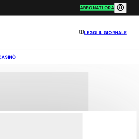
ABBONATI ORA
LEGGI IL GIORNALE
CASINÒ