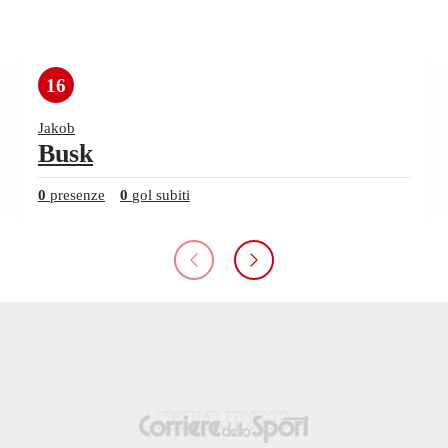
16
Jakob
Busk
0
presenze
0
gol subiti