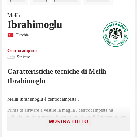
Melih
Ibrahimoglu
Turchia
Centrocampista
Sinistro
Caratteristiche tecniche di
Melih
Ibrahimoglu
Melih Ibrahimoglu è centrocampista .
Prima di arrivare a vestire la maglia , centrocampista ha
collezionato 58 presenze in campionato con il Konyaspor, per
MOSTRA TUTTO
un totale di 1 rete e 1 assist.