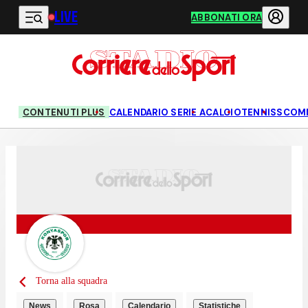
LIVE
Vai al contenuto principale
ABBONATI ORA
CONTENUTI PLUS
CALENDARIO SERIE A
CALCIO
TENNIS
SCOM
Torna alla squadra
News
Rosa
Calendario
Statistiche