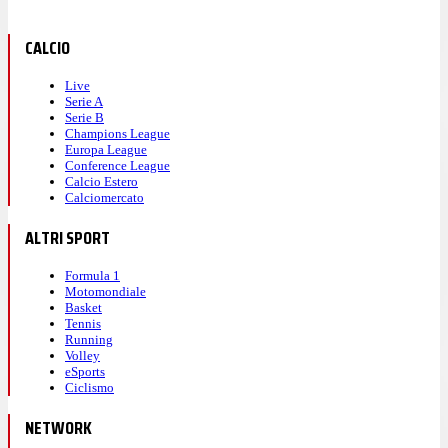
CALCIO
Live
Serie A
Serie B
Champions League
Europa League
Conference League
Calcio Estero
Calciomercato
ALTRI SPORT
Formula 1
Motomondiale
Basket
Tennis
Running
Volley
eSports
Ciclismo
NETWORK