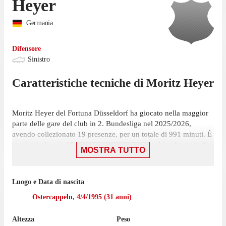
Heyer
Germania
Difensore
Sinistro
Caratteristiche tecniche di
Moritz
Heyer
Moritz Heyer del Fortuna Düsseldorf ha giocato nella maggior
parte delle gare del club in 2. Bundesliga nel 2025/2026,
avendo collezionato 19 presenze, per un totale di 991 minuti. É
partito titolare in 10 presenze su 34 giornate ed è subentrato 9
MOSTRA TUTTO
volte.
L'ultima presenza di Heyer nella competizione risale al 10
Luogo e Data di nascita
maggio, gara in cui ha giocato 20 minuti con la maglia del
Fortuna Düsseldorf contro Elversberg, nella vittoria per 3-1. Ha
Ostercappeln
,
4/4/1995
(
31
anni)
ricevuto 4 cartellini gialli.
Altezza
Peso
Heyer ha giocato 19 partite di 2. Bundesliga nell'ultima