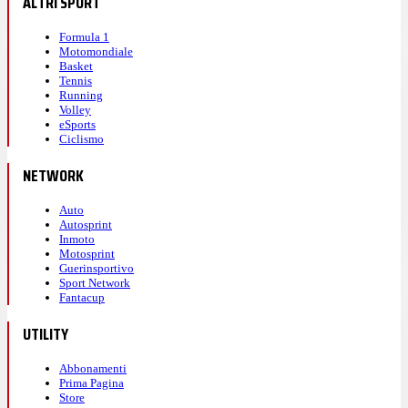
ALTRI SPORT
Formula 1
Motomondiale
Basket
Tennis
Running
Volley
eSports
Ciclismo
NETWORK
Auto
Autosprint
Inmoto
Motosprint
Guerinsportivo
Sport Network
Fantacup
UTILITY
Abbonamenti
Prima Pagina
Store