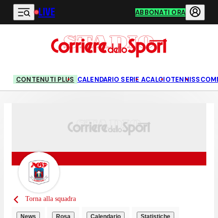
LIVE
Vai al contenuto principale
ABBONATI ORA
CONTENUTI PLUS
CALENDARIO SERIE A
CALCIO
TENNIS
SCOM
Torna alla squadra
News
Rosa
Calendario
Statistiche