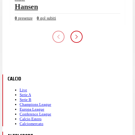
Hansen
0
presenze
0
gol subiti
CALCIO
Live
Serie A
Serie B
Champions League
Europa League
Conference League
Calcio Estero
Calciomercato