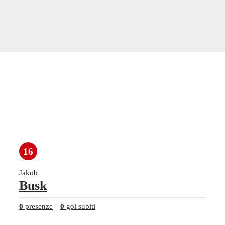
16
Jakob
Busk
0
presenze
0
gol subiti