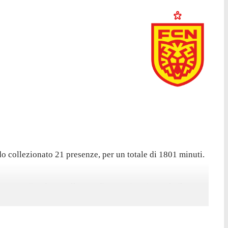
o collezionato 21 presenze, per un totale di 1801 minuti.
ontro Randers, nella sconfitta per 2-1. In totale il
ture in questo campionato contro Vejle il 27 settembre,