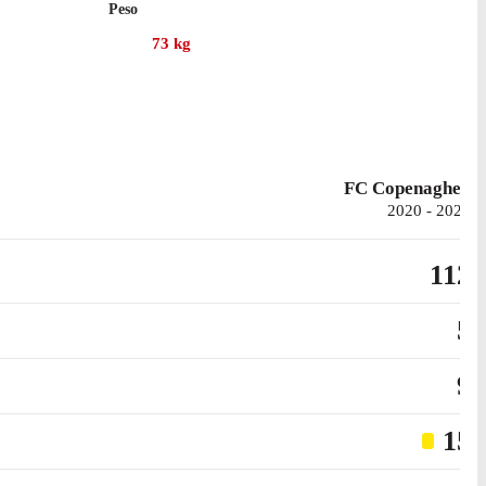
Peso
73
kg
 il Genoa, per un totale di 1 assist.
FC Copenaghen
2020 - 2024
112
5
9
15