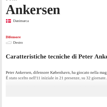
Ankersen
Danimarca
Difensore
Destro
Caratteristiche tecniche di
Peter
Ank
Peter Ankersen, difensore København, ha giocato nella maggi
É stato scelto nell'11 iniziale in 21 presenze, su 32 giornate.
L'ultima partita di Ankersen in campionato risale al 24 magg
difensore ha segnato 2 reti nel 2020/2021.
Ankersen ha segnato l'ultima volta in campionato nel paregg