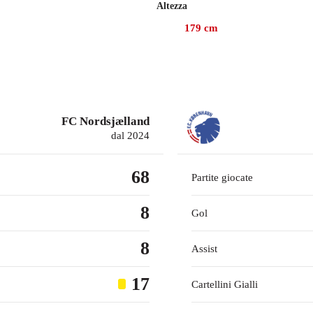
Altezza
179
cm
e con il Genoa, gare in cui ha fornito 1 assist vincente.
re 2020, Ankersen ha collezionato 19 presenze in campionato con
FC Nordsjælland
dal 2024
68
Partite giocate
8
Gol
8
Assist
17
Cartellini Gialli