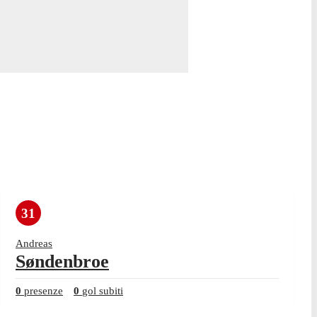
31
Andreas
Søndenbroe
0
presenze
0
gol subiti