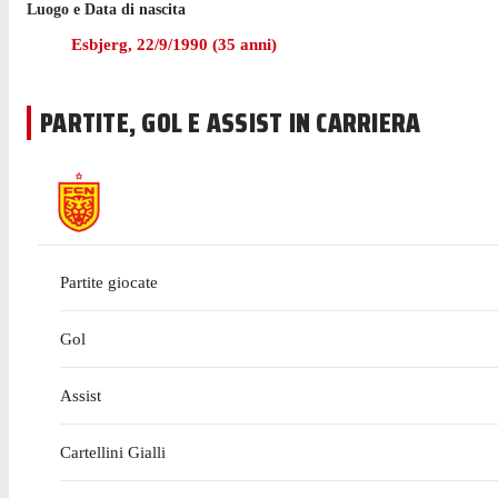
con una rete nel pareggio 2-2.
Luogo e Data di nascita
Esbjerg
,
22/9/1990
(
35
anni)
Ankersen ha giocato 19 partite di Serie A nell'ultima stagion
Prima di cominciare l'esperienza con København nel settemb
PARTITE, GOL E ASSIST IN CARRIERA
Partite giocate
Gol
Assist
Cartellini Gialli