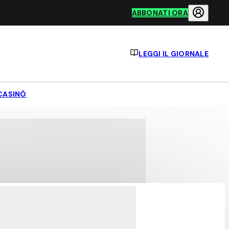
ABBONATI ORA
LEGGI IL GIORNALE
CASINÒ