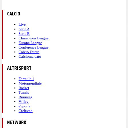
CALCIO
Live
Serie A
Serie B
Champions League
Europa League
Conference League
Calcio Estero
Calciomercato
ALTRI SPORT
Formula 1
Motomondiale
Basket
Tennis
Running
Volley
eSports
Ciclismo
NETWORK