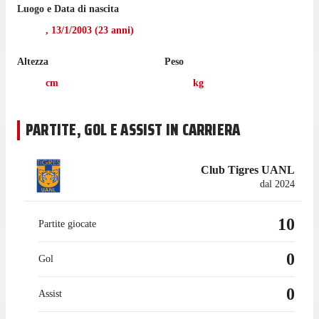
Luogo e Data di nascita
La trasferta contro il CF Atlas Guadalajara, il 15 agosto, sarà la
,
13/1/2003
(
23
anni)
prossima gara di Liga MX per il Tigres UANL.
Altezza
Peso
Guerrero ha giocato 8 partite di Liga MX nell'ultima stagione
con il Tigres UANL.
cm
kg
PARTITE, GOL E ASSIST IN CARRIERA
Club Tigres UANL
dal 2024
10
Partite giocate
0
Gol
0
Assist