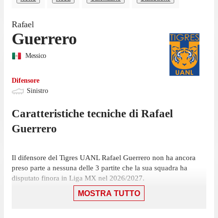
Rafael
Guerrero
Messico
Difensore
Sinistro
Caratteristiche tecniche di
Rafael
Guerrero
Il difensore del Tigres UANL Rafael Guerrero non ha ancora
preso parte a nessuna delle 3 partite che la sua squadra ha
disputato finora in Liga MX nel 2026/2027.
MOSTRA TUTTO
Il difensore ha collezionato la sua ultima presenza il 9 maggio
2026, con il Tigres UANL: una sconfitta per 2-0 contro il
Chivas, in cui ha giocato 28 minuti.