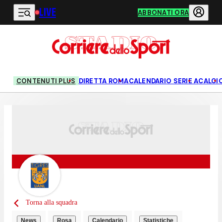
LIVE
Vai al contenuto principale
ABBONATI ORA
CONTENUTI PLUS
DIRETTA ROMA
CALENDARIO SERIE A
CALCI
Torna alla squadra
News
Rosa
Calendario
Statistiche