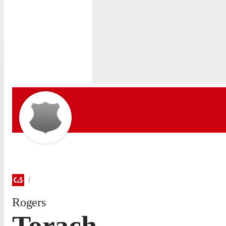
Rogers
Torach