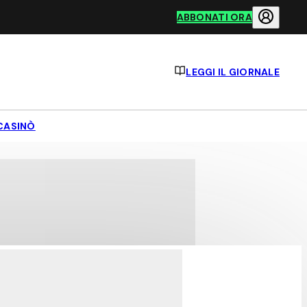
ABBONATI ORA
LEGGI IL GIORNALE
CASINÒ