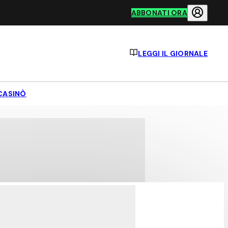
ABBONATI ORA
LEGGI IL GIORNALE
CASINÒ