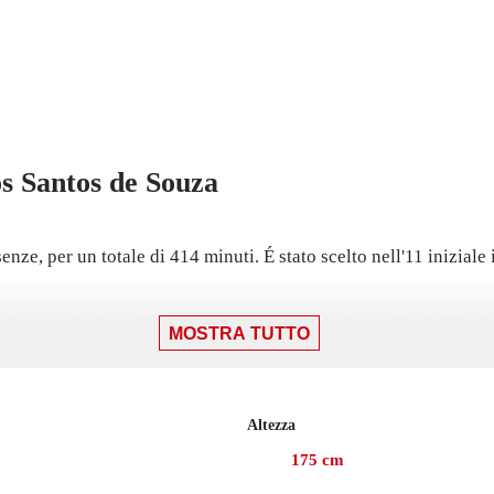
s Santos de Souza
ze, per un totale di 414 minuti. É stato scelto nell'11 iniziale 
re, partita in cui ha giocato 69 minuti con la maglia del Avaí c
MOSTRA TUTTO
 con Avaí, realizzando 1 gol.
opo un'esperienza in prestito con Kalba, con cui ha collezionato
Altezza
175
cm