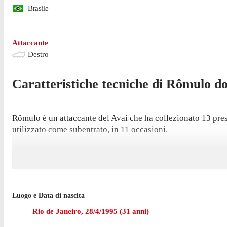
Brasile
Attaccante
Destro
Caratteristiche tecniche di
Rômulo
do
Rômulo è un attaccante del Avaí che ha collezionato 13 presen
utilizzato come subentrato, in 11 occasioni.
L'ultima presenza di Rômulo in campionato risale al 2 novemb
Rômulo ha giocato 18 partite di Serie B nell'ultima stagione
L'attaccante è tornato a giocare per Avaí nell'agosto 2021 d
Luogo e Data di nascita
Rio de Janeiro
,
28/4/1995
(
31
anni)