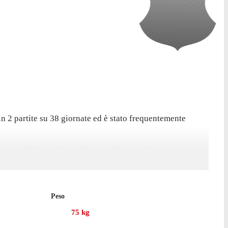
in 2 partite su 38 giornate ed è stato frequentemente
ontro il Bragantino, nella sconfitta per 2-1.
 8 presenze in campionato, con 2 gol segnati e 2 assist.
Peso
75
kg