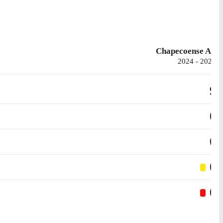
Chapecoense AF
2024 - 2025
9
0
0
0
0