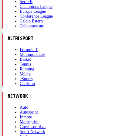
Serie B
Champions League
Europa League
Conference League
Calcio Estero
Calciomercato
ALTRI SPORT
Formula 1
Motomondiale
Basket
Tennis
Running
Volley
eSports
Ciclismo
NETWORK
Auto
Autosprint
Inmoto
Motosprint
Guerinsportivo
Sport Network