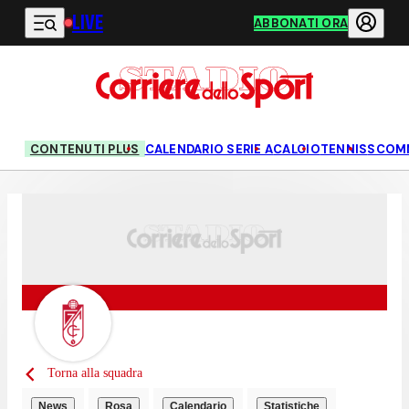
LIVE
Vai al contenuto principale
ABBONATI ORA
CONTENUTI PLUS
CALENDARIO SERIE A
CALCIO
TENNIS
SCOM
Torna alla squadra
News
Rosa
Calendario
Statistiche