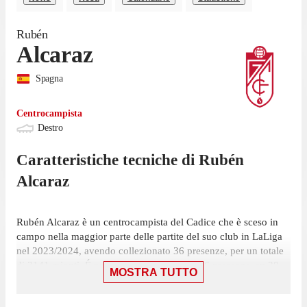
Rubén
Alcaraz
Spagna
Centrocampista
Destro
Caratteristiche tecniche di
Rubén
Alcaraz
Rubén Alcaraz è un centrocampista del Cadice che è sceso in
campo nella maggior parte delle partite del suo club in LaLiga
nel 2023/2024, avendo collezionato 36 presenze, per un totale
di 3141 minuti. É partito titolare in tutte le 36 presenze, su 38
MOSTRA TUTTO
giornate.
L'ultima presenza di Alcaraz in campionato è stata il 25 maggio,