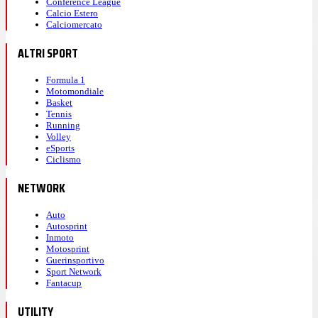
Conference League
Calcio Estero
Calciomercato
ALTRI SPORT
Formula 1
Motomondiale
Basket
Tennis
Running
Volley
eSports
Ciclismo
NETWORK
Auto
Autosprint
Inmoto
Motosprint
Guerinsportivo
Sport Network
Fantacup
UTILITY