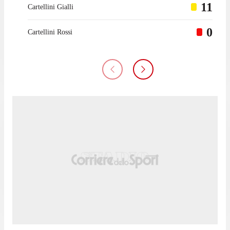
Girona. La prima presenza con la sua attuale squadra, il Cadice,
11
Cartellini Gialli
in LaLiga è stata nella sfida contro il Levante il 22 gennaio
2022.
0
Cartellini Rossi
In totale, nella sua carriera in LaLiga, ha collezionato 172
presenze con 14 reti realizzate e 5 assist per i compagni.