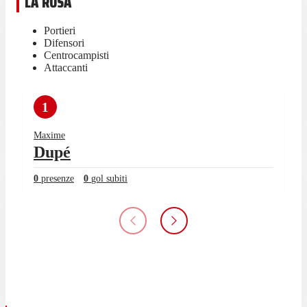
LA ROSA
Portieri
Difensori
Centrocampisti
Attaccanti
1
Maxime
Dupé
0
presenze
0
gol subiti