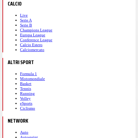
CALCIO
Live
Serie A
Serie B
Champions League
Europa League
Conference League
Calcio Estero
Calciomercato
ALTRI SPORT
Formula 1
Motomondiale
Basket
Tennis
Running
Volley
eSports
Ciclismo
NETWORK
Auto
Autosprint