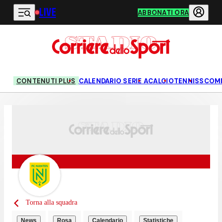
LIVE
Vai al contenuto principale
ABBONATI ORA
CONTENUTI PLUS
CALENDARIO SERIE A
CALCIO
TENNIS
SCOM
Torna alla squadra
News
Rosa
Calendario
Statistiche