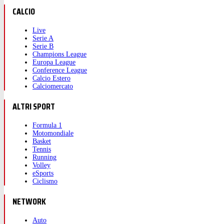
CALCIO
Live
Serie A
Serie B
Champions League
Europa League
Conference League
Calcio Estero
Calciomercato
ALTRI SPORT
Formula 1
Motomondiale
Basket
Tennis
Running
Volley
eSports
Ciclismo
NETWORK
Auto