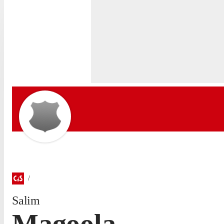
Salim
Magoola