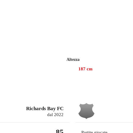
Altezza
187
cm
Richards Bay FC
dal 2022
85
Partite giocate