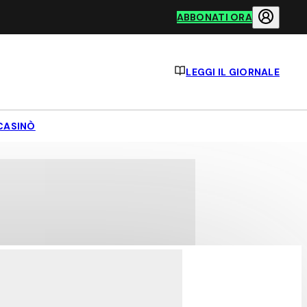
ABBONATI ORA
LEGGI IL GIORNALE
CASINÒ