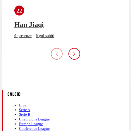
22
Han Jiaqi
0
presenze
0
gol subiti
CALCIO
Live
Serie A
Serie B
Champions League
Europa League
Conference League