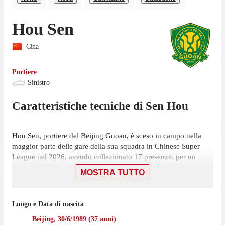
Hou Sen
Cina
Portiere
Sinistro
Caratteristiche tecniche di
Sen
Hou
Hou Sen, portiere del Beijing Guoan, è sceso in campo nella
maggior parte delle gare della sua squadra in Chinese Super
League nel 2026, avendo collezionato 17 presenze, per un
totale di 1530 minuti. É partito titolare in tutte le 17 presenze,
MOSTRA TUTTO
su 20 giornate.
La sua ultima presenza nella competizione è stata l'1 agosto,
Luogo e Data di nascita
partita in cui ha giocato 90 minuti con la maglia del Beijing
Guoan contro Zhejiang, nella vittoria per 2-1. Ha mantenuto 6
Beijing
,
30/6/1989
(
37
anni)