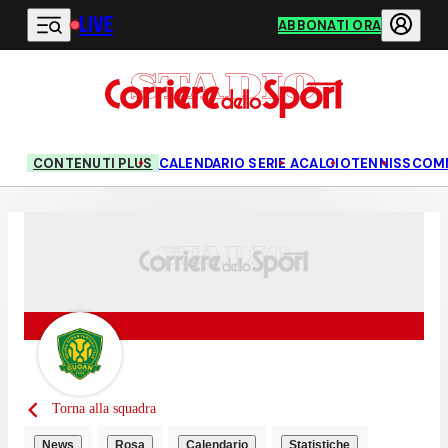
LIVE
Vai al contenuto principale
ABBONATI ORA
CONTENUTI PLUS
CALENDARIO SERIE A
CALCIO
TENNIS
SCOM
Torna alla squadra
News
Rosa
Calendario
Statistiche