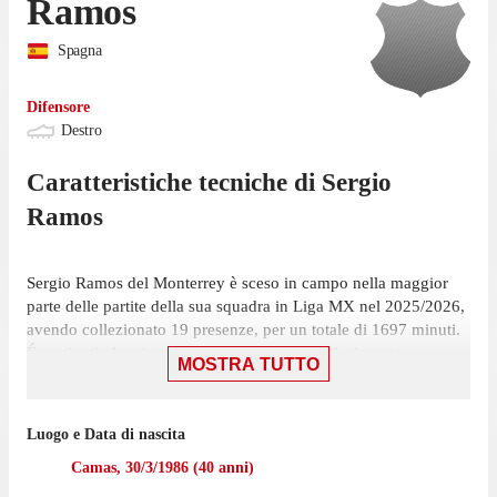
Ramos
Spagna
Difensore
Destro
Caratteristiche tecniche di
Sergio
Ramos
Sergio Ramos del Monterrey è sceso in campo nella maggior
parte delle partite della sua squadra in Liga MX nel 2025/2026,
avendo collezionato 19 presenze, per un totale di 1697 minuti.
É partito titolare in tutte le 19 presenze, su 21 giornate.
MOSTRA TUTTO
L'ultima partita del difensore in Liga MX è stata il 6 dicembre,
con la maglia del Monterrey contro il Deportivo Toluca. In
Luogo e Data di nascita
quella gara ha segnato nonostante la sconfitta per 3-2. In totale
il difensore ha realizzato 3 reti nel 2025/2026. Ha ricevuto 8
Camas
,
30/3/1986
(
40
anni)
cartellini gialli, record a pari merito in questo campionato.