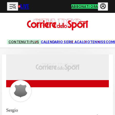
LIVE
Vai al contenuto principale
ABBONATI ORA
CONTENUTI PLUS
CALENDARIO SERIE A
CALCIO
TENNIS
SCOM
Sergio