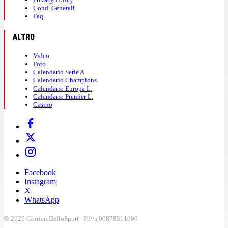
Cond. Generali
Faq
ALTRO
Video
Foto
Calendario Serie A
Calendario Champions
Calendario Europa L.
Calendario Premier L.
Casinò
Facebook
Instagram
X
WhatsApp
© 2026 CorriereDelloSport - P.Iva 00878311000