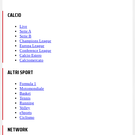
CALCIO
Live
Serie A
Serie B
Champions League
Europa League
Conference League
Calcio Estero
Calciomercato
ALTRI SPORT
Formula 1
Motomondiale
Basket
Tennis
Running
Volley
eSports
Ciclismo
NETWORK