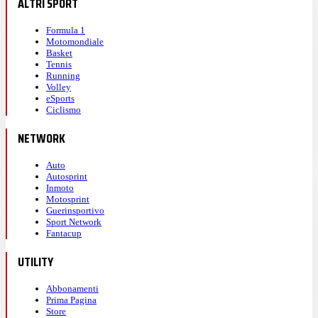
ALTRI SPORT
Formula 1
Motomondiale
Basket
Tennis
Running
Volley
eSports
Ciclismo
NETWORK
Auto
Autosprint
Inmoto
Motosprint
Guerinsportivo
Sport Network
Fantacup
UTILITY
Abbonamenti
Prima Pagina
Store