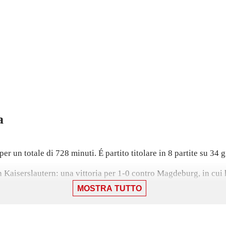
a
r un totale di 728 minuti. É partito titolare in 8 partite su 34 g
n Kaiserslautern: una vittoria per 1-0 contro Magdeburg, in cui 
MOSTRA TUTTO
0 contro l'Arminia Bielefeld l'8 maggio.
one con il Greuther Fürth.