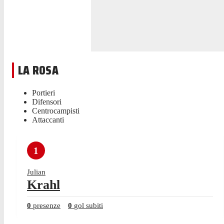
LA ROSA
Portieri
Difensori
Centrocampisti
Attaccanti
1
Julian
Krahl
0
presenze
0
gol subiti