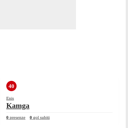
40
Enis
Kamga
0
presenze
0
gol subiti