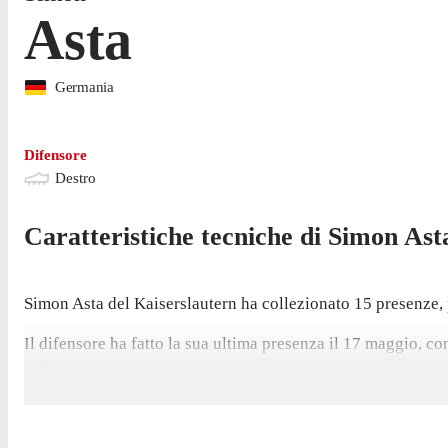
Asta
Germania
Difensore
Destro
Caratteristiche tecniche di
Simon
Ast
Simon Asta del Kaiserslautern ha collezionato 15 presenze, pe
Il difensore ha fatto la sua ultima presenza il 17 maggio, co
gol in questa stagione.
Il suo primo gol nel campionato è arrivato in una vittoria 2-
Asta ha giocato 27 partite di 2. Bundesliga nell'ultima stagi