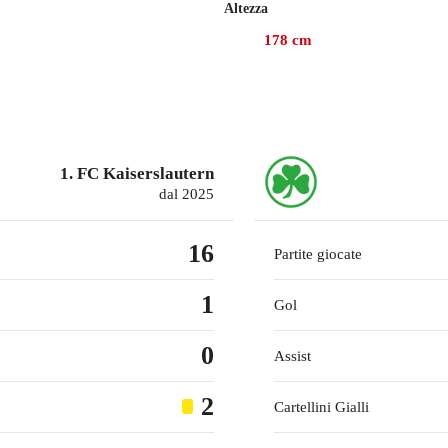
Altezza
luglio 2025, Asta ha collezionato 108 presenze in campionato con 
178
cm
liga con il Greuther Fürth, all'età di 19 anni e 328 giorni, con
la gara contro l'Hannover il 3 agosto 2025.
lizzate e 10 assist per i compagni. Asta è stato espulso due volte
1. FC Kaiserslautern
dal 2025
16
Partite giocate
1
Gol
0
Assist
2
Cartellini Gialli