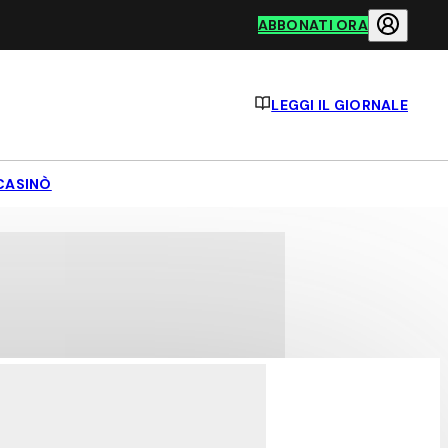
ABBONATI ORA
LEGGI IL GIORNALE
CASINÒ