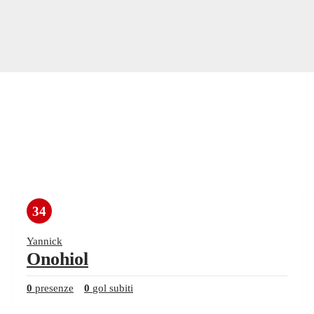
34
Yannick
Onohiol
0
presenze
0
gol subiti