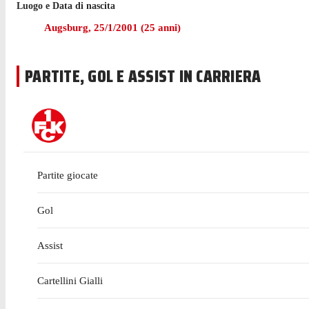
Luogo e Data di nascita
Prima di arrivare a vestire la maglia del Kaiserslautern nel 
Augsburg
,
25/1/2001
(
25
anni)
Il 19 dicembre 2020 Asta ha fatto il suo esordio in 2. Bundes
PARTITE, GOL E ASSIST IN CARRIERA
attuale squadra, Kaiserslautern, in 2. Bundesliga è stata nel
Finora in 2. Bundesliga, ha giocato 110 partite con 5 reti rea
gialli.
Partite giocate
Gol
Assist
Cartellini Gialli