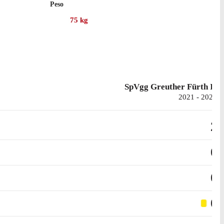
Peso
il Greuther Fürth, per un totale di 4 gol e 10 assist.
75
kg
tro l'Eintracht Braunschweig. La prima presenza con la sua
 in 2. Bundesliga, oltre ad aver ricevuto 10 cartellini
SpVgg Greuther Fürth II
2021 - 2022
2
0
0
0