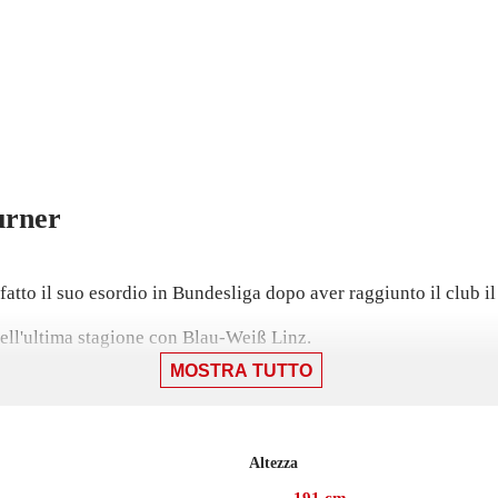
urner
atto il suo esordio in Bundesliga dopo aver raggiunto il club i
ell'ultima stagione con Blau-Weiß Linz.
MOSTRA TUTTO
 gennaio 2025, il portiere ha collezionato 9 presenze in campiona
Altezza