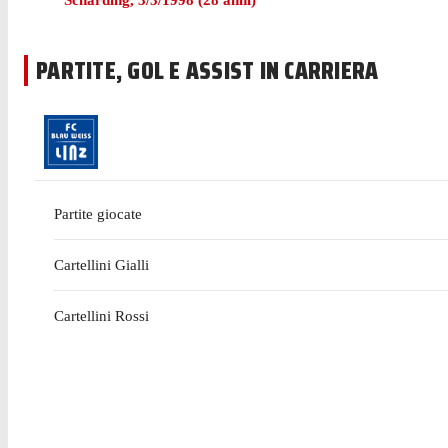
Schärding
,
3/3/1998
(
28
anni)
PARTITE, GOL E ASSIST IN CARRIERA
Partite giocate
Cartellini Gialli
Cartellini Rossi