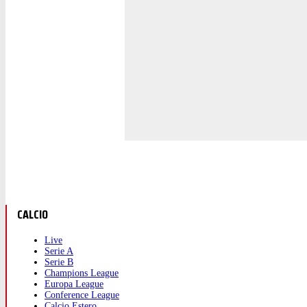
CALCIO
Live
Serie A
Serie B
Champions League
Europa League
Conference League
Calcio Estero