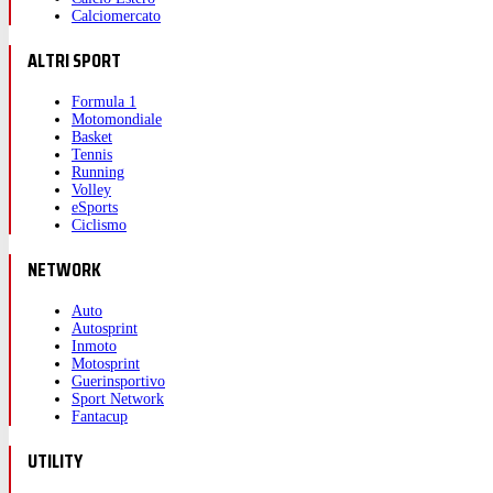
Calciomercato
ALTRI SPORT
Formula 1
Motomondiale
Basket
Tennis
Running
Volley
eSports
Ciclismo
NETWORK
Auto
Autosprint
Inmoto
Motosprint
Guerinsportivo
Sport Network
Fantacup
UTILITY