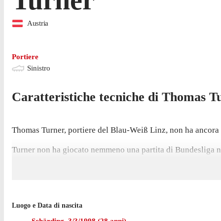
Austria
Portiere
Sinistro
Caratteristiche tecniche di
Thomas
T
Thomas Turner, portiere del Blau-Weiß Linz, non ha ancora f
Turner non ha giocato nemmeno una partita di Bundesliga n
Prima di arrivare a vestire la maglia del Blau-Weiß Linz nel
Luogo e Data di nascita