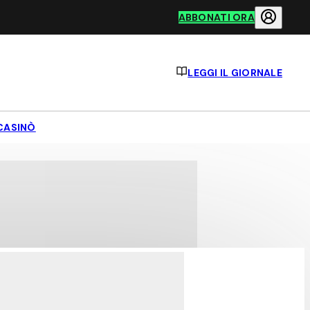
ABBONATI ORA
LEGGI IL GIORNALE
CASINÒ