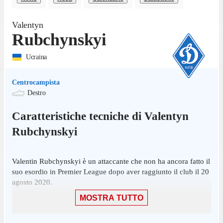
Valentyn
Rubchynskyi
Ucraina
Centrocampista
Destro
Caratteristiche tecniche di
Valentyn
Rubchynskyi
Valentin Rubchynskyi è un attaccante che non ha ancora fatto il
suo esordio in Premier League dopo aver raggiunto il club il 20
agosto 2020.
MOSTRA TUTTO
Prima di arrivare a vestire la maglia nell'agosto 2020,
Rubchynskyi ha collezionato 4 presenze in campionato con
Dnipro Dnipropetrovsk.