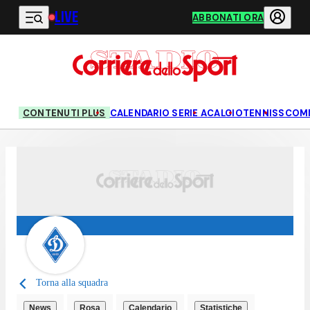
LIVE
Vai al contenuto principale
ABBONATI ORA
CONTENUTI PLUS
CALENDARIO SERIE A
CALCIO
TENNIS
SCOM
Torna alla squadra
News
Rosa
Calendario
Statistiche