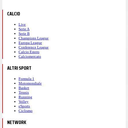
CALCIO
Live
Serie A
Serie B
Champions League
Europa League
Conference League
Calcio Estero
Calciomercato
ALTRI SPORT
Formula 1
Motomondiale
Basket
Tennis
Running
Volley
eSports
Ciclismo
NETWORK