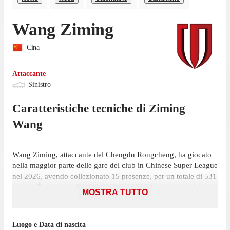
Wang Ziming
Cina
Attaccante
Sinistro
Caratteristiche tecniche di
Ziming
Wang
Wang Ziming, attaccante del Chengdu Rongcheng, ha giocato
nella maggior parte delle gare del club in Chinese Super League
nel 2026, avendo collezionato 15 presenze, per un totale di 531
minuti. É partito titolare in 6 presenze su 21 giornate ed è stato
MOSTRA TUTTO
utilizzato frequentemente come subentrato, in 9 occasioni.
Ziming ha collezionato la sua ultima presenza il 26 luglio, con
Luogo e Data di nascita
Chengdu Rongcheng: un pareggio per 2-2 contro Beijing