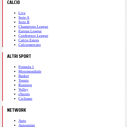
CALCIO
Live
Serie A
Serie B
Champions League
Europa League
Conference League
Calcio Estero
Calciomercato
ALTRI SPORT
Formula 1
Motomondiale
Basket
Tennis
Running
Volley
eSports
Ciclismo
NETWORK
Auto
Autosprint