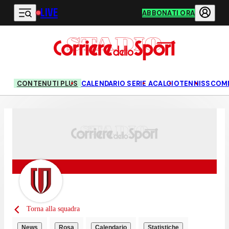
LIVE
Vai al contenuto principale
ABBONATI ORA
CONTENUTI PLUS
CALENDARIO SERIE A
CALCIO
TENNIS
SCOM
Torna alla squadra
News
Rosa
Calendario
Statistiche