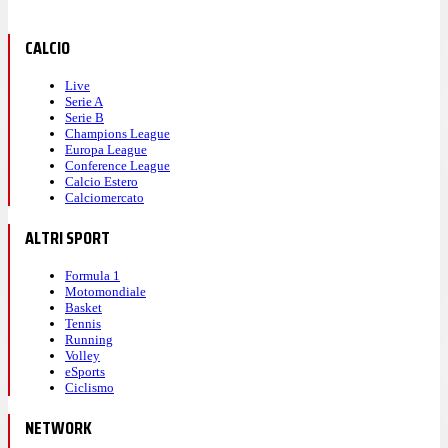
CALCIO
Live
Serie A
Serie B
Champions League
Europa League
Conference League
Calcio Estero
Calciomercato
ALTRI SPORT
Formula 1
Motomondiale
Basket
Tennis
Running
Volley
eSports
Ciclismo
NETWORK