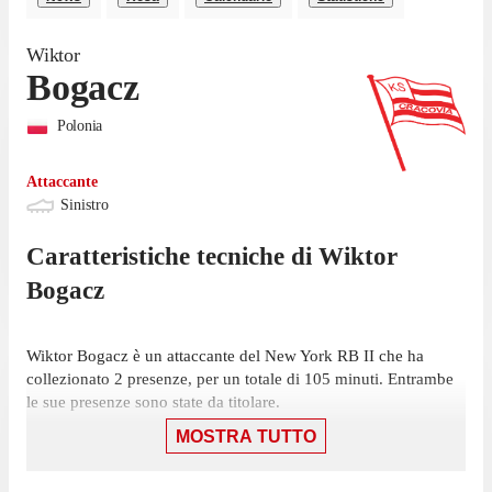
Wiktor
Bogacz
Polonia
Attaccante
Sinistro
Caratteristiche tecniche di
Wiktor
Bogacz
Wiktor Bogacz è un attaccante del New York RB II che ha
collezionato 2 presenze, per un totale di 105 minuti. Entrambe
le sue presenze sono state da titolare.
MOSTRA TUTTO
Il suo ultimo gol in campionato è stato nella sconfitta per 8-6
contro Cincinnati II, il 29 giugno. Ha aperto le sue marcature in
questo campionato contro New York City II il 30 marzo, con