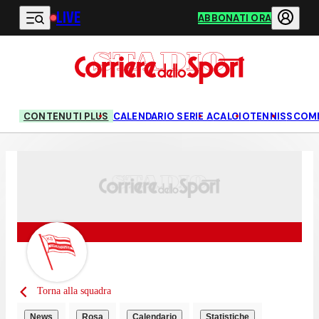
LIVE
Vai al contenuto principale
ABBONATI ORA
CONTENUTI PLUS
CALENDARIO SERIE A
CALCIO
TENNIS
SCOM
Torna alla squadra
News
Rosa
Calendario
Statistiche