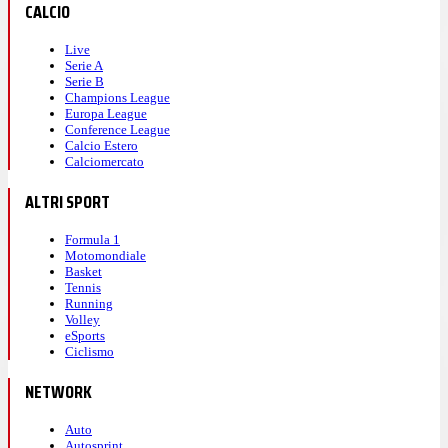
CALCIO
Live
Serie A
Serie B
Champions League
Europa League
Conference League
Calcio Estero
Calciomercato
ALTRI SPORT
Formula 1
Motomondiale
Basket
Tennis
Running
Volley
eSports
Ciclismo
NETWORK
Auto
Autosprint