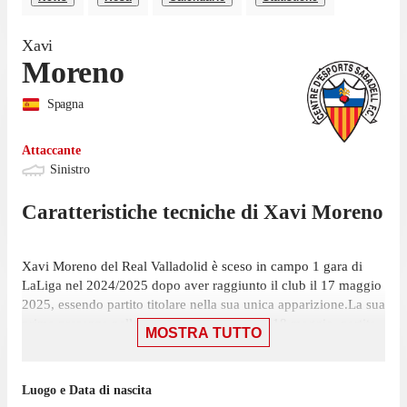
Xavi
Moreno
Spagna
Attaccante
Sinistro
Caratteristiche tecniche di
Xavi
Moreno
Xavi Moreno del Real Valladolid è sceso in campo 1 gara di
LaLiga nel 2024/2025 dopo aver raggiunto il club il 17 maggio
2025, essendo partito titolare nella sua unica apparizione.La sua
prima presenza nella competizione è stata il 18 maggio, partita
MOSTRA TUTTO
in cui ha giocato 45 minuti con la maglia del Real Valladolid
contro il Deportivo Alavés, nella sconfitta per 1-0.
Luogo e Data di nascita
Nell'ultima stagione con Real Valladolid II in Segunda División