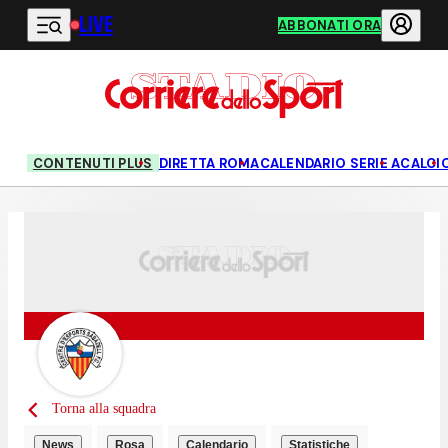
LIVE
Vai al contenuto principale
ABBONATI ORA
CONTENUTI PLUS
DIRETTA ROMA
CALENDARIO SERIE A
CALCI
Torna alla squadra
News
Rosa
Calendario
Statistiche