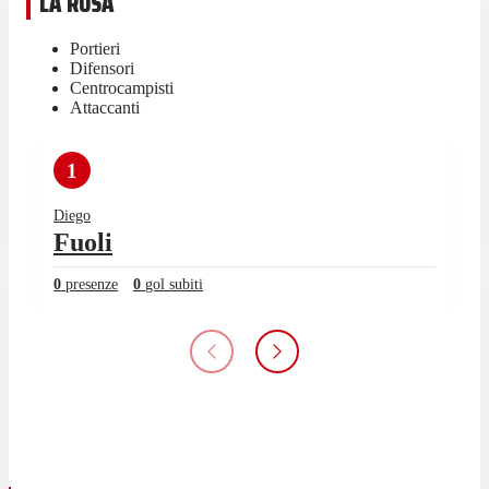
LA ROSA
Portieri
Difensori
Centrocampisti
Attaccanti
1
Diego
Fuoli
0
presenze
0
gol subiti