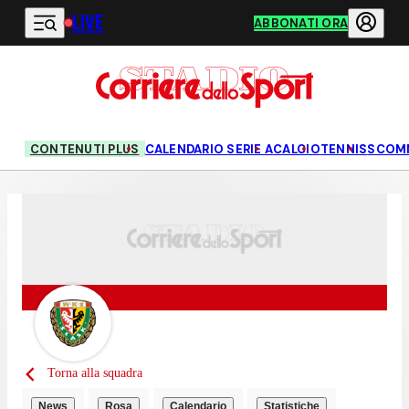
LIVE
Vai al contenuto principale
ABBONATI ORA
CONTENUTI PLUS
CALENDARIO SERIE A
CALCIO
TENNIS
SCOM
Torna alla squadra
News
Rosa
Calendario
Statistiche