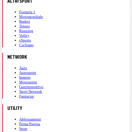
ALTRI SPORT
Formula 1
Motomondiale
Basket
Tennis
Running
Volley
eSports
Ciclismo
NETWORK
Auto
Autosprint
Inmoto
Motosprint
Guerinsportivo
Sport Network
Fantacup
UTILITY
Abbonamenti
Prima Pagina
Store