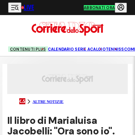
LIVE
Vai al contenuto principale
ABBONATI ORA
CONTENUTI PLUS
CALENDARIO SERIE A
CALCIO
TENNIS
SCOM
ALTRE NOTIZIE
Il libro di Marialuisa
Jacobelli: "Ora sono io".