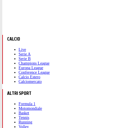
CALCIO
Live
Serie A
Serie B
Champions League
Europa League
Conference League
Calcio Estero
Calciomercato
ALTRI SPORT
Formula 1
Motomondiale
Basket
Tennis
Running
Volley