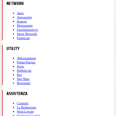
NETWORK
Auto
Autosprint
Inmoto
Motosprint
Guerinsportivo
Sport Network
Fantacup
UTILITY
Abbonamenti
Prima Pagina
Store
Pubblicità
Rss
Site Map
Registrati
ASSISTENZA
Contatti
La Redazione
Nota Legale
Gestione Cookie