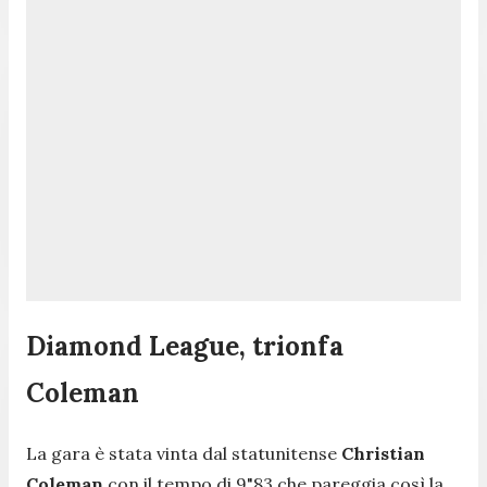
Diamond League, trionfa
Coleman
La gara è stata vinta dal statunitense
Christian
Coleman
con il tempo di 9"83 che pareggia così la