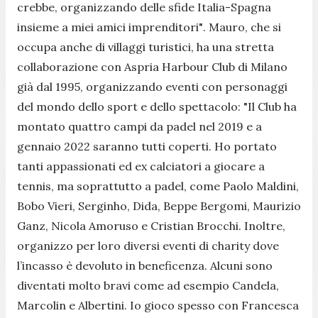
crebbe, organizzan
do
delle sfide Italia-Spagna
insie
me
a miei amici imprenditori"
. Mauro, che si
occupa anche di villaggi turistici, ha una stretta
collaborazione con Aspria Harbour Club di Milano
già dal 1995, organizzando eventi con personaggi
del mondo dello sport e dello spettacolo:
"Il Club ha
montato quattro campi da padel nel 2019 e a
gennaio 2022 saranno tutti coperti. Ho portato
tanti appassionati ed ex calciatori a giocare a
tennis, ma soprattutto a padel, come Paolo Maldini,
Bobo Vieri, Serginho, Dida, Beppe Bergomi, Maurizio
Ganz, Nicola Amoruso e Cristian Brocchi. Inoltre,
organizzo per loro diversi eventi di charity dove
l’incasso è devoluto in beneficenza. Alcuni sono
diven
tati
molto bravi come ad esempio Candela,
Marcolin e Albertini. Io gioco spesso con Francesca