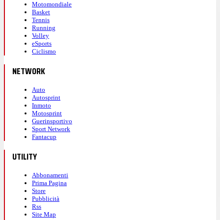
Motomondiale
Basket
Tennis
Running
Volley
eSports
Ciclismo
NETWORK
Auto
Autosprint
Inmoto
Motosprint
Guerinsportivo
Sport Network
Fantacup
UTILITY
Abbonamenti
Prima Pagina
Store
Pubblicità
Rss
Site Map