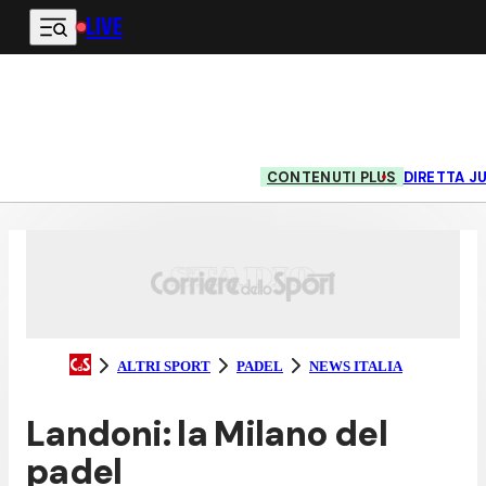
LIVE
Vai al contenuto principale
CONTENUTI PLUS
DIRETTA J
ALTRI SPORT
PADEL
NEWS ITALIA
Landoni: la Milano del
padel