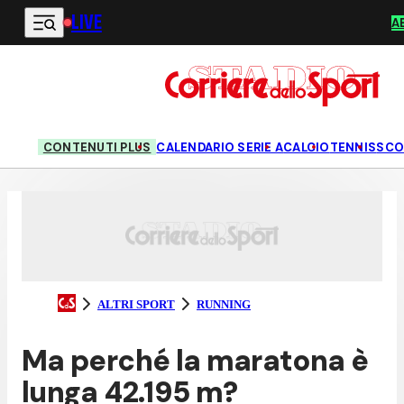
LIVE
Vai al contenuto principale
A
CONTENUTI PLUS
CALENDARIO SERIE A
CALCIO
TENNIS
SCO
ALTRI SPORT
RUNNING
Ma perché la maratona è
lunga 42.195 m?