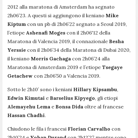
2012 alla maratona di Amsterdam ha segnato
2h06’23. A questi si aggiungono il keniano
Mike
Kiptum
con un pb di 2h06’22 segnato a Seoul 2019,
l’etiope
Ashenafi Moges
con il 2h06'12 della
Maratona di Valencia 2019, il connazionale
Besha
Yerssie
con il 2h06’34 della Maratona di Dubai 2020,
il keniano
Morris Gachaga
con 2h06’24 alla
Maratona di Amsterdam 2019 e l’etiope
Tsegaye
Getachew
con 2h06’50 a Valencia 2019.
Sotto le 2h10’ sono i keniani
Hillary Kipsambu
,
Edwin Kimutai
e
Barselius Kipyego
, gli etiopi
Alemayehu Lema
e
Bonsa Dida
oltre al francese
Hassan Chadhi
.
Chiudono le fila i francesi
Florian Carvalho
con
2h10’24 e
Yohan Durand
con 2h12’27 mentre sono