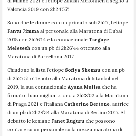
di Milano 2021 e l’etiope Zinash Mekonnen a segno a
Valencia 2019 con 2h24’55".
Sono due le donne con un primato sub 2h27’, l’etiope
Fantu Jimma
al personale alla Maratona di Dubai
2015 con 2h26’14 e la connazionale
Tsegaye
Melesesh
con un pb di 2h26’44 ottenuto alla
Maratona di Barcellona 2017.
Chiudono la lista l’etiope
Sofiya Shemsu
con un pb
di 2h27’51 ottenuto alla Maratona di Istanbul nel
2019, la sua connazionale
Ayana Mulisa
che ha
firmato il suo miglior crono a 2h28’02 alla Maratona
di Praga 2021 e l’italiana
Catherine Bertone
, autrice
di un pb di 2h28’34 alla Maratona di Berlino 2017. Al
debutto le keniane
Janet Ruguru
che possono
contare su un personale sulla mezza maratona di