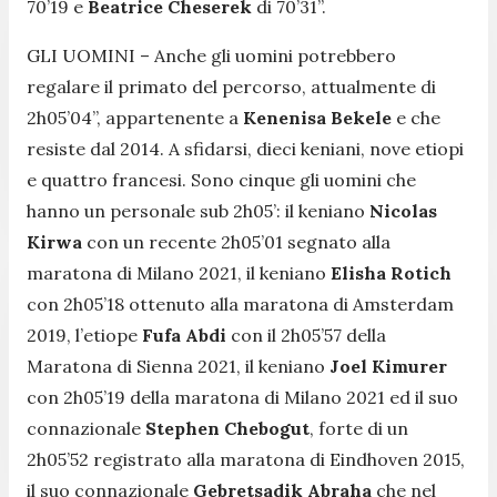
70’19 e
Beatrice Cheserek
di 70’31”.
GLI UOMINI – Anche gli uomini potrebbero
regalare il primato del percorso, attualmente di
2h05’04”, appartenente a
Kenenisa Bekele
e che
resiste dal 2014. A sfidarsi, dieci keniani, nove etiopi
e quattro francesi. Sono cinque gli uomini che
hanno un personale sub 2h05’: il keniano
Nicolas
Kirwa
con un recente 2h05’01 segnato alla
maratona di Milano 2021, il keniano
Elisha Rotich
con 2h05’18 ottenuto alla maratona di Amsterdam
2019, l’etiope
Fufa Abdi
con il 2h05’57 della
Maratona di Sienna 2021, il keniano
Joel Kimurer
con 2h05’19 della maratona di Milano 2021 ed il suo
connazionale
Stephen Chebogut
, forte di un
2h05’52 registrato alla maratona di Eindhoven 2015,
il suo connazionale
Gebretsadik Abraha
che nel