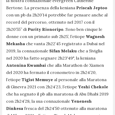
la nostra connazionale evergreen Catherine
Bertone. La presenza della keniana
Priscah Jeptoo
con un pb da 2h20’14 potrebbe far pensare anche al
record del percorso, ottenuto nel 2017 con il
2h20’55” di
Purity Rionoripo
. Sono ben cinque le
donne con un primato sub 2h25’, l’etiope
Wagnesh
Mekasha
che vanta 2h22’45 registrato a Dubai nel
2019, la connazionale
Sifan Melaku
che a Siviglia
nel 2020 ha fatto segnare 2h23'49", la keniana
Antonina Kwambai
che alla Marathon de Xiamen
del 2020 ha fermato il cronometro in 2h24’20,
l’etiope
Tigist Memuye
al personale alla Maratona
di Ginevra 2021 con 2h24’23, l’etiope
Yeshi Chekole
che ha segnato il pb alla maratona di Abu Dhabi 2019
con 2h24’28, la sua connazionale
Yenenesh
Dinkesa
fresca del 2h24’50 ottenuto alla maratona