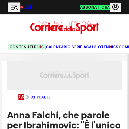
LIVE
Vai al contenuto principale
ABBONATI ORA
CONTENUTI PLUS
CALENDARIO SERIE A
CALCIO
TENNIS
SCOM
ATTUALIT
Anna Falchi, che parole
per Ibrahimovic: "È l'unico