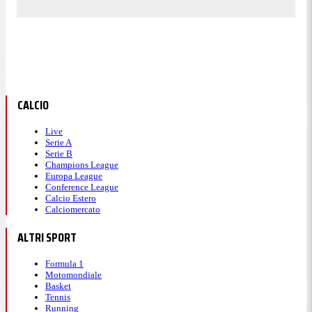
CALCIO
Live
Serie A
Serie B
Champions League
Europa League
Conference League
Calcio Estero
Calciomercato
ALTRI SPORT
Formula 1
Motomondiale
Basket
Tennis
Running