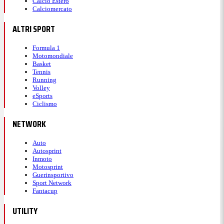
Calcio Estero
Calciomercato
ALTRI SPORT
Formula 1
Motomondiale
Basket
Tennis
Running
Volley
eSports
Ciclismo
NETWORK
Auto
Autosprint
Inmoto
Motosprint
Guerinsportivo
Sport Network
Fantacup
UTILITY