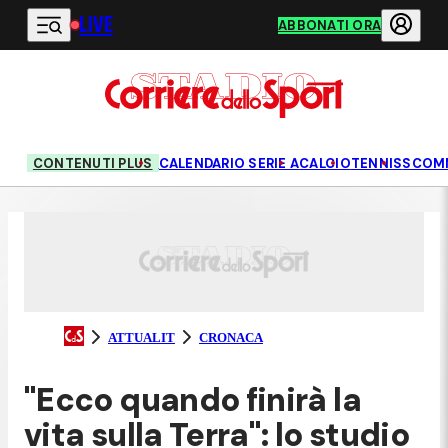
LIVE
Vai al contenuto principale
ABBONATI ORA
CONTENUTI PLUS
CALENDARIO SERIE A
CALCIO
TENNIS
SCOM
ATTUALIT
CRONACA
"Ecco quando finirà la
vita sulla Terra": lo studio