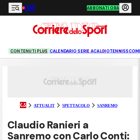
LIVE
Vai al contenuto principale
ABBONATI ORA
CONTENUTI PLUS
CALENDARIO SERIE A
CALCIO
TENNIS
SCOM
ATTUALIT
SPETTACOLO
SANREMO
Claudio Ranieri a
Sanremo con Carlo Conti: