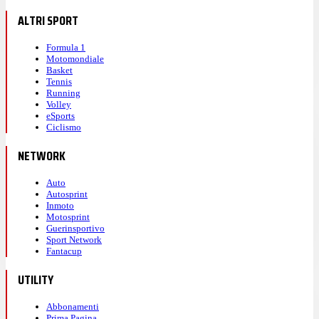
ALTRI SPORT
Formula 1
Motomondiale
Basket
Tennis
Running
Volley
eSports
Ciclismo
NETWORK
Auto
Autosprint
Inmoto
Motosprint
Guerinsportivo
Sport Network
Fantacup
UTILITY
Abbonamenti
Prima Pagina