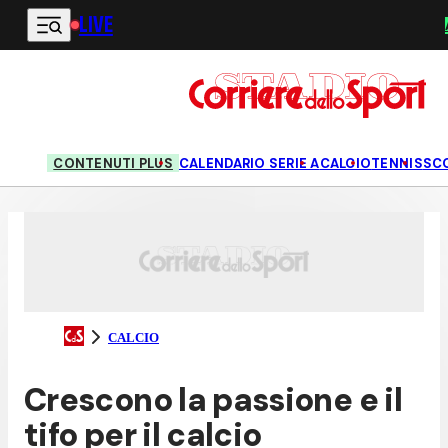
LIVE
Vai al contenuto principale
CONTENUTI PLUS
CALENDARIO SERIE A
CALCIO
TENNIS
SC
CALCIO
Crescono la passione e il
tifo per il calcio