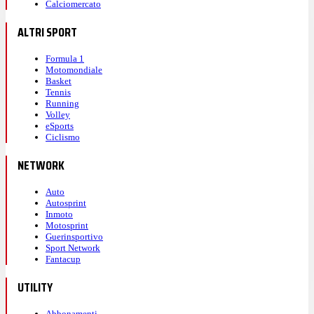
Calciomercato
ALTRI SPORT
Formula 1
Motomondiale
Basket
Tennis
Running
Volley
eSports
Ciclismo
NETWORK
Auto
Autosprint
Inmoto
Motosprint
Guerinsportivo
Sport Network
Fantacup
UTILITY
Abbonamenti