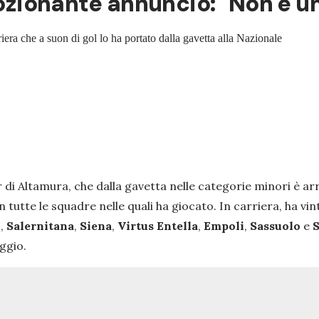
emozionante annuncio: "Non è u
era che a suon di gol lo ha portato dalla gavetta alla Nazionale
 di Altamura, che dalla gavetta nelle categorie minori è ar
 tutte le squadre nelle quali ha giocato. In carriera, ha vi
i
,
Salernitana
,
Siena
,
Virtus Entella
,
Empoli
,
Sassuolo
e
ggio.