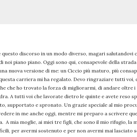
re questo discorso in un modo diverso, magari salutandovi c
 di noi piano piano. Oggi sono qui, consapevole della strad
 di una nuova versione di me: un Ciccio più maturo, più cons
 che questa carriera mi ha regalato. Devo ringraziare tutti vo
e che ho trovato la forza di migliorarmi, di andare oltre i mi
adra. A tutti voi che lavorate dietro le quinte e avete reso s
olto, supportato e spronato. Un grazie speciale al mio pro
credere in me anche oggi, mentre mi preparo a scrivere qu
. A mia moglie, ai miei tre figli, che sono il mio rifugio, l
difficili, per avermi sostenuto e per non avermi mai lasciat