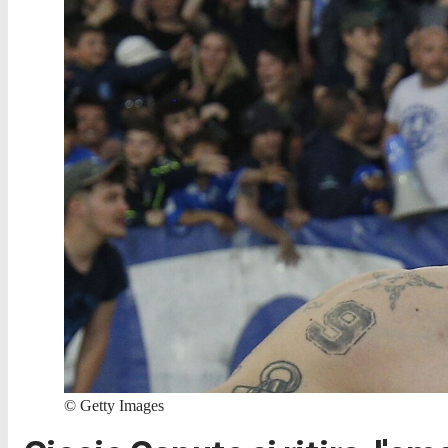
©
Getty Images