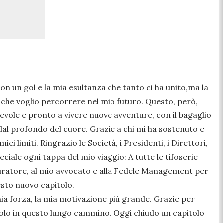
on un gol e la mia esultanza che tanto ci ha unito,ma la
a che voglio percorrere nel mio futuro. Questo, però,
apevole e pronto a vivere nuove avventure, con il bagaglio
i, dal profondo del cuore. Grazie a chi mi ha sostenuto e
ei limiti. Ringrazio le Società, i Presidenti, i Direttori,
peciale ogni tappa del mio viaggio: A tutte le tifoserie
curatore, al mio avvocato e alla Fedele Management per
esto nuovo capitolo.
a mia forza, la mia motivazione più grande. Grazie per
o solo in questo lungo cammino. Oggi chiudo un capitolo