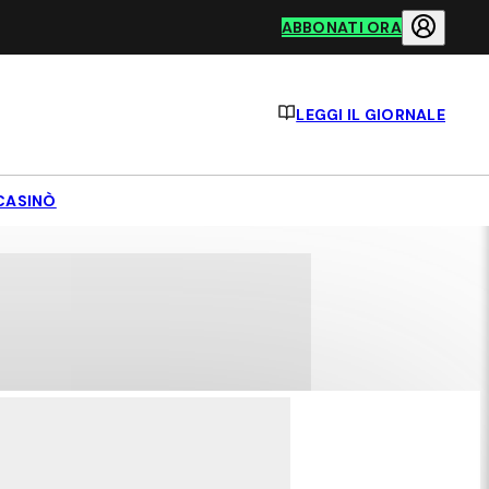
ABBONATI ORA
LEGGI IL GIORNALE
CASINÒ