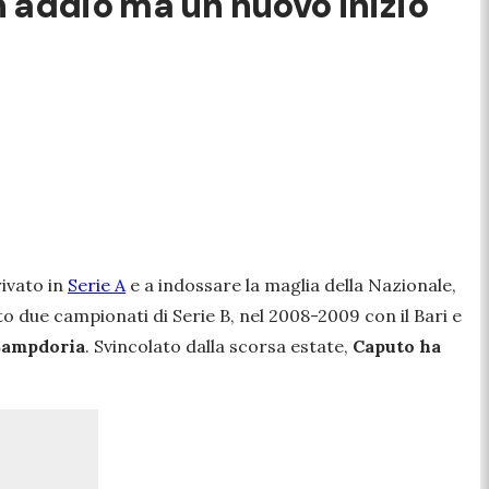
n addio ma un nuovo inizio"
rivato in
Serie A
e a indossare la maglia della Nazionale,
nto due campionati di Serie B, nel 2008-2009 con il Bari e
Sampdoria
. Svincolato dalla scorsa estate,
Caputo ha