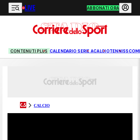
LIVE
Vai al contenuto principale
ABBONATI ORA
CONTENUTI PLUS
CALENDARIO SERIE A
CALCIO
TENNIS
SCOM
CALCIO