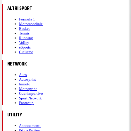
ALTRI SPORT
Formula 1
Motomondiale
Basket
Tennis
Running
Volley
eSports
Ciclismo
NETWORK
Auto
Autosprint
Inmoto
Motosprint
Guerinsportivo
Sport Network
Fantacup
UTILITY
Abbonamenti
Prima Pagina