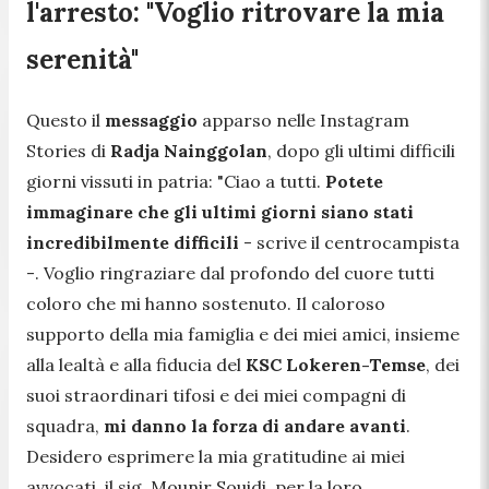
l'arresto: "Voglio ritrovare la mia
serenità"
Questo il
messaggio
apparso nelle Instagram
Stories di
Radja Nainggolan
, dopo gli ultimi difficili
giorni vissuti in patria:
"Ciao a tutti.
Potete
immaginare che gli ultimi giorni siano stati
incredibilmente difficili
- scrive il centrocampista
-
. Voglio ringraziare dal profondo del cuore tutti
coloro che mi hanno sostenuto. Il caloroso
supporto della mia famiglia e dei miei amici, insieme
alla lealtà e alla fiducia del
KSC Lokeren-Temse
, dei
suoi straordinari tifosi e dei miei compagni di
squadra,
mi danno la forza di andare avanti
.
Desidero esprimere la mia gratitudine ai miei
avvocati, il sig. Mounir Souidi, per la loro