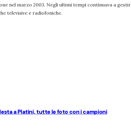
ione nel marzo 2003. Negli ultimi tempi continuava a gestire
e televisive e radiofoniche.
Nesta a Platini, tutte le foto con i campioni