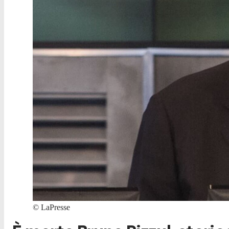
©
LaPresse