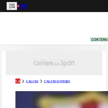
LIVE
Vai al contenuto principale
CONTENUT
CALCIO
CALCIO ESTERO