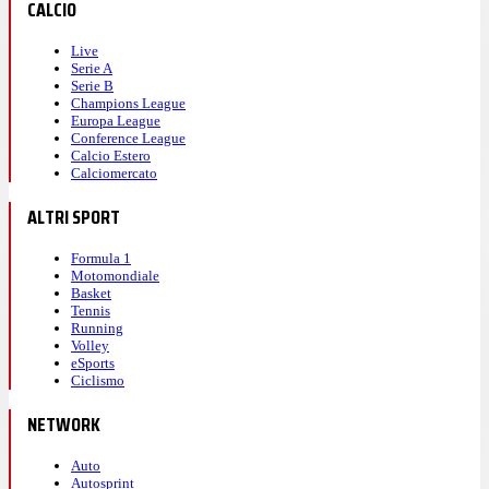
CALCIO
Live
Serie A
Serie B
Champions League
Europa League
Conference League
Calcio Estero
Calciomercato
ALTRI SPORT
Formula 1
Motomondiale
Basket
Tennis
Running
Volley
eSports
Ciclismo
NETWORK
Auto
Autosprint