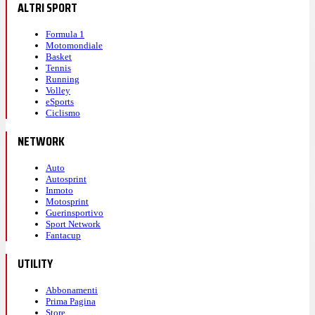
ALTRI SPORT
Formula 1
Motomondiale
Basket
Tennis
Running
Volley
eSports
Ciclismo
NETWORK
Auto
Autosprint
Inmoto
Motosprint
Guerinsportivo
Sport Network
Fantacup
UTILITY
Abbonamenti
Prima Pagina
Store