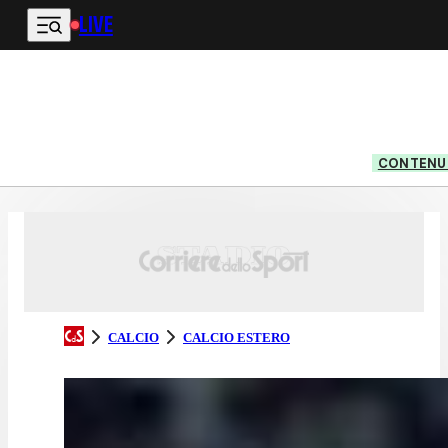
LIVE
Vai al contenuto principale
CONTENUT
CALCIO
CALCIO ESTERO